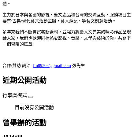
體。
主力於日本與各國的影視、藝文產品和台灣的交流互動，服務項目主
要有
:
古典
/
現代藝文活動主辦，藝人經紀、等藝文創意活動。
多年來我們不斷嘗試嶄新素材，並竭力將最人文完美的精彩作品呈現
給大家，我們也歡迎同樣熱愛影視、音樂、文學與藝術的你，共寫下
一個冒險的篇章
!
合作
/
贊助
請洽
:
ftn89308@gmail.com
張先生
近期公開活動
行事曆模式
目前沒有公開活動
曾舉辦的活動
2024/08