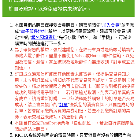
註冊及驗證，以避免驗證信未能寄達。
本節目網站購票僅接受會員購買，購票前請先"
加入會員
"並需完
成"
電子郵件地址
"驗證，以便進行購票流程，建議可於會員"設
定"中的"
報名預填資料
"先行存檔「姓名」和「手機」，可減少
購票時間快速進行下一步。
為了確保您的權益，強烈建議您，在註冊會員或是結帳時填寫的
聯絡人電子郵件，盡量不要使用Yahoo或Hotmail郵件信箱，以免
因為擋信、漏信，甚至被視為垃圾郵件而無法收到『訂單成立通
知信』。
訂單成立通知信可能因其他因素未能寄達，僅提供交易通知之
用，未收到訂單成立通知信不代表交易沒有成功，又或是刷卡付
款失敗，請於付款期限之內再次嘗試刷卡（即便收到銀行的授權
成功的簡訊或電子郵件），若訂單逾期取消，則表示訂單真的沒
有成立，請再重新訂購。一旦無法確認於網站上的訂單是否交易
成功，請至會員帳戶的
"
訂單
"
查詢您的消費資料，只要是成功的
訂單，皆會顯示您所消費的票券明細，若查不到您所訂購的票
券，表示交易並未成功，請重新訂票。
本節目在全家FamiPort購票為「自動配位」，若需自行選擇座位
請於網站上購票。
KKTIX系統沒有固定的清票時間，只要消費者沒有於期限內完