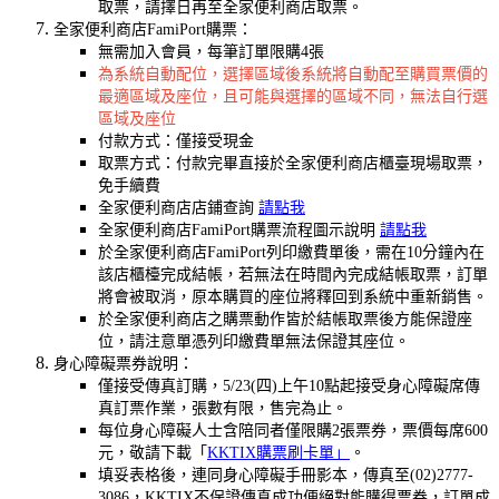
取票，請擇日再至全家便利商店取票。
全家便利商店FamiPort購票：
無需加入會員，每筆訂單限購4張
為系統自動配位，選擇區域後系統將自動配至購買票價的
最適區域及座位，且可能與選擇的區域不同，無法自行選
區域及座位
付款方式：僅接受現金
取票方式：付款完畢直接於全家便利商店櫃臺現場取票，
免手續費
全家便利商店店鋪查詢
請點我
全家便利商店FamiPort購票流程圖示說明
請點我
於全家便利商店FamiPort列印繳費單後，需在10分鐘內在
該店櫃檯完成結帳，若無法在時間內完成結帳取票，訂單
將會被取消，原本購買的座位將釋回到系統中重新銷售。
於全家便利商店之購票動作皆於結帳取票後方能保證座
位，請注意單憑列印繳費單無法保證其座位。
身心障礙票券說明：
僅接受傳真訂購，5/23(四)上午10點起接受身心障礙席傳
真訂票作業，張數有限，售完為止。
每位身心障礙人士含陪同者僅限購2張票券，票價每席600
元，敬請下載「
KKTIX購票刷卡單」
。
填妥表格後，連同身心障礙手冊影本，傳真至(02)2777-
3086，KKTIX不保證傳真成功便絕對能購得票券，訂單成