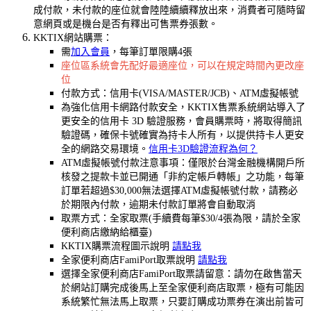
成付款，未付款的座位就會陸陸續續釋放出來，消費者可隨時留
意網頁或是機台是否有釋出可售票券張數。
KKTIX網站購票：
需
加入會員
，每筆訂單限購4張
座位區系統會先配好最適座位，可以在規定時間內更改座
位
付款方式：信用卡(VISA/MASTER/JCB)、ATM虛擬帳號
為強化信用卡網路付款安全，KKTIX售票系統網站導入了
更安全的信用卡 3D 驗證服務，會員購票時，將取得簡訊
驗證碼，確保卡號確實為持卡人所有，以提供持卡人更安
全的網路交易環境。
信用卡3D驗證流程為何？
ATM虛擬帳號付款注意事項：僅限於台灣金融機構開戶所
核發之提款卡並已開通「非約定帳戶轉帳」之功能，每筆
訂單若超過$30,000無法選擇ATM虛擬帳號付款，請務必
於期限內付款，逾期未付款訂單將會自動取消
取票方式：全家取票(手續費每筆$30/4張為限，請於全家
便利商店繳納給櫃臺)
KKTIX購票流程圖示說明
請點我
全家便利商店FamiPort取票說明
請點我
選擇全家便利商店FamiPort取票請留意：請勿在啟售當天
於網站訂購完成後馬上至全家便利商店取票，極有可能因
系統繁忙無法馬上取票，只要訂購成功票券在演出前皆可