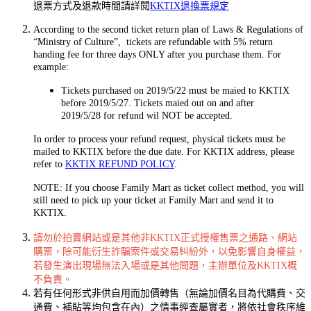
退票方式及退款時間請詳閱
KKTIX退換票規定
According to the second ticket return plan of Laws & Regulations of
“Ministry of Culture”, tickets are refundable with 5% return
handing fee for three days ONLY after you purchase them. For
example:
Tickets purchased on 2019/5/22 must be maied to KKTIX
before 2019/5/27. Tickets maied out on and after
2019/5/28 for refund wil NOT be accepted.
In order to process your refund request, physical tickets must be
mailed to KKTIX before the due date. For KKTIX address, please
refer to
KKTIX REFUND POLICY
.
NOTE: If you choose Family Mart as ticket collect method, you will
still need to pick up your ticket at Family Mart and send it to
KKTIX.
請勿於拍賣網站或是其他非KKTIX正式授權售票之通路、網站
購票，除可能衍生詐騙案件或交易糾紛外，以免影響自身權益，
若發生演出現場無法入場或是其他問題，主辦單位及KKTIX概
不負責。
若有任何形式非供自用而加價轉售（無論加價名目為代購費、交
通費、補貼等均包含在內）之情事經查屬實者，將依社會秩序維