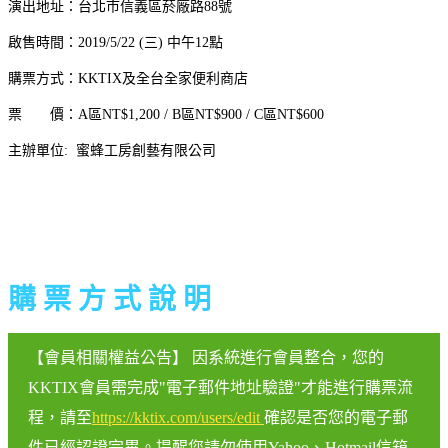
演出地址：台北市信義區菸廠路88號
啟售時間：2019/5/22 (三) 中午12點
購票方式：KKTIX及全台全家便利商店
票 價：A區NT$1,200 / B區NT$900 / C區NT$600
主辦單位: 蜜蜂工房創藝有限公司
購 票 方 式 說 明
【會員相關權益公告】 因系統進行會員整合，您的
KKTIX會員需完成"電子郵件地址驗證"才能進行購票流
程，請至
https://kktix.com/users/edit
確認是否您的電子郵
件已經認證完畢。提醒您請勿使用Yahoo、Hotmail信箱