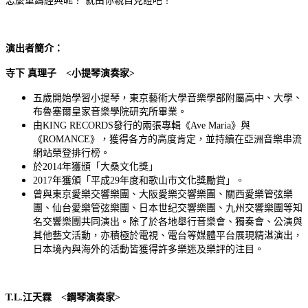
怎麼重鑄經典呢？ 就由你親自見證吧！
演出者簡介：
寺下
真理子
<
小提琴演奏家
>
五歲開始學習小提琴，東京藝術大學音樂學部附屬高中、大學、
布魯塞爾皇家音樂學院研究所畢業。
由KING RECORDS發行的兩張專輯《Ave Maria》與
《ROMANCE》，獲得各方的高度肯定，並持續在亞洲音樂串流
網站榮登排行榜。
於2014年獲頒「大桑文化獎」
2017年獲頒「平成29年度和歌山市文化獎勵賞」。
曾與東京愛樂交響樂團、大阪愛樂交響樂團、關西愛樂管弦樂
團、仙台愛樂管弦樂團、日本世纪交響樂團、九州交響樂團等知
名交響樂團共同演出。除了於各地舉行音樂會、獨奏會、公演與
其他藝文活動，亦積極於電視、電台等媒體平台展現精湛演出，
日本境內與海外的活動皆獲得許多樂迷及樂評的注目。
T.L.
江天霖
<
鋼琴演奏家
>