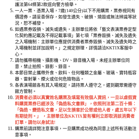
護法第64條第2款逕向警方檢舉。
一人一票、憑票入場，7歲(140公分)以下不用購票，票券視同有
價證券，請妥善保存，如發生遺失、破損、燒毀或無法辨識等狀
況，恕不補發。
如遇票券毀損、滅失或遺失，主辦單位將依「藝文表演票券定型
化契約應記載及不得記載事項」第七項「票券毀損、滅失及遺失
之入場機制：主辦單位應提供消費者票券毀損、滅失及遺失時之
入場機制並詳加說明。」之規定辦理，詳情請洽KKTIX客服中
心。
請勿攜帶相機、攝影機、DV、錄音機入場，未經主辦單位同
意，禁止拍照、錄影、錄音。
本節目禁止攜帶外食、飲料、任何種類之金屬、玻璃、寶特瓶容
器、雷射筆、煙火或任何危險物品。
各表演場館各有其入場規定，請持票人遵守之，遲到觀眾需遵守
館方管制。
消費者必須以真實姓名購票及填寫有效個人資訊，一旦以虛假資
料購買票券已經涉及「偽造私文書罪」，依照刑法第二百十條：
「偽造、變造私文書，足以生損害於公眾或他人者，處五年以下
有期徒刑。」 ，主辦單位及KKTIX皆有權利立即取消該消費者
訂單，請勿以身試法!
購票前請詳閱注意事項，一旦購票成功視為同意上述所有活動注
意事項。