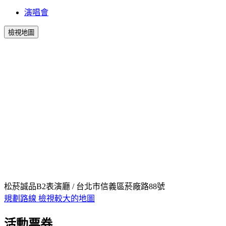
演唱會
檢視地圖
松菸誠品B2表演廳 / 台北市信義區菸廠路88號
規劃路線
檢視較大的地圖
活動票券