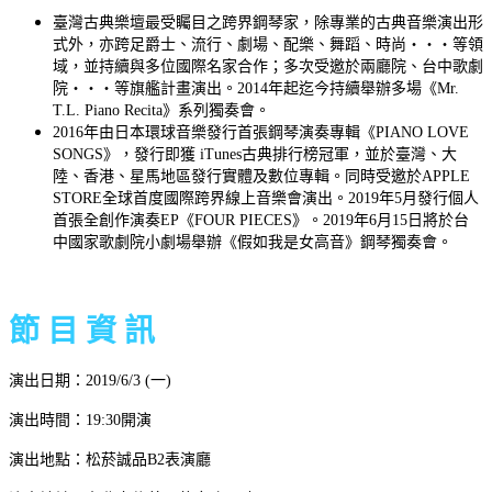
臺灣古典樂壇最受矚目之跨界鋼琴家，除專業的古典音樂演出形
式外，亦跨足爵士、流行、劇場、配樂、舞蹈、時尚‧‧‧等領
域，並持續與多位國際名家合作；多次受邀於兩廳院、台中歌劇
院‧‧‧等旗艦計畫演出。2014年起迄今持續舉辦多場《Mr.
T.L. Piano Recita》系列獨奏會。
2016年由日本環球音樂發行首張鋼琴演奏專輯《PIANO LOVE
SONGS》，發行即獲 iTunes古典排行榜冠軍，並於臺灣、大
陸、香港、星馬地區發行實體及數位專輯。同時受邀於APPLE
STORE全球首度國際跨界線上音樂會演出。2019年5月發行個人
首張全創作演奏EP《FOUR PIECES》。2019年6月15日將於台
中國家歌劇院小劇場舉辦《假如我是女高音》鋼琴獨奏會。
節 目 資 訊
演出日期：2019/6/3 (一)
演出時間：19:30開演
演出地點：松菸誠品B2表演廳