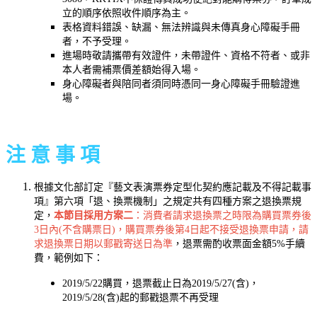
立的順序依照收件順序為主。
表格資料錯誤、缺漏、無法辨識與未傳真身心障礙手冊
者，不予受理。
進場時敬請攜帶有效證件，未帶證件、資格不符者、或非
本人者需補票價差額始得入場。
身心障礙者與陪同者須同時憑同一身心障礙手冊驗證進
場。
注 意 事 項
根據文化部訂定『藝文表演票券定型化契約應記載及不得記載事
項』第六項「退、換票機制」之規定共有四種方案之退換票規
定，
本節目採用方案二
：消費者請求退換票之時限為購買票券後
3日內(不含購票日)，購買票券後第4日起不接受退換票申請，請
求退換票日期以郵戳寄送日為準
，退票需酌收票面金額5%手續
費，範例如下：
2019/5/22購買，退票截止日為2019/5/27(含)，
2019/5/28(含)起的郵戳退票不再受理